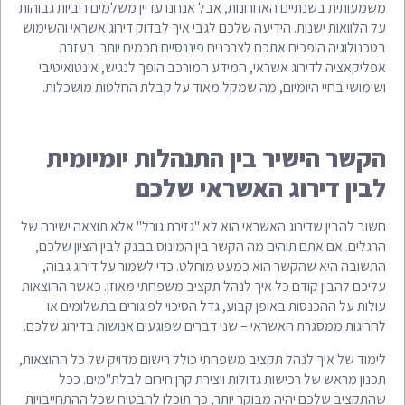
משמעותית בשנתיים האחרונות, אבל אנחנו עדיין משלמים ריביות גבוהות
על הלוואות ישנות. הידיעה שלכם לגבי איך לבדוק דירוג אשראי והשימוש
בטכנולוגיה הופכים אתכם לצרכנים פיננסיים חכמים יותר. בעזרת
אפליקאציה לדירוג אשראי, המידע המורכב הופך לנגיש, אינטואיטיבי
ושימושי בחיי היומיום, מה שמקל מאוד על קבלת החלטות מושכלות.
הקשר הישיר בין התנהלות יומיומית
לבין דירוג האשראי שלכם
חשוב להבין שדירוג האשראי הוא לא "גזירת גורל" אלא תוצאה ישירה של
הרגלים. אם אתם תוהים מה הקשר בין המינוס בבנק לבין הציון שלכם,
התשובה היא שהקשר הוא כמעט מוחלט. כדי לשמור על דירוג גבוה,
עליכם להבין קודם כל איך לנהל תקציב משפחתי מאוזן. כאשר ההוצאות
עולות על ההכנסות באופן קבוע, גדל הסיכוי לפיגורים בתשלומים או
לחריגות ממסגרת האשראי – שני דברים שפוגעים אנושות בדירוג שלכם.
לימוד של איך לנהל תקציב משפחתי כולל רישום מדויק של כל ההוצאות,
תכנון מראש של רכישות גדולות ויצירת קרן חירום לבלת"מים. ככל
שהתקציב שלכם יהיה מבוקר יותר, כך תוכלו להבטיח שכל ההתחייבויות