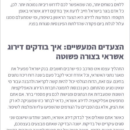
ללווים בטוחים יותר, מה שמאפשר לכם לדרוש ריביות נמוכות יותר. לכן,
כל אדם בוגר בישראל חייב לדעת איך בודקים דירוג אשראי באופן
תקופתי. המודעות לדירוג היא הצעד הראשון בשיפורו, ומי שמתעלם ממנו
עלול לגלות ביום פקודה שהדלתות הפיננסיות סגורות בפניו.
הצעדים המעשיים: איך בודקים דירוג
אשראי בצורה פשוטה
התהליך עצמו אינו מורכב כפי שרבים חושבים. בנק ישראל מפעיל את
מאגר נתוני האשראי, וכל אזרח זכאי לקבל פעם בשנה דוח ריכוז נתונים
בחינם. עם זאת, הדוח הגולמי יכול להיות קשה לקריאה ולהבנה עבור מי
שאינו מגיע מהתחום. כאן נכנסות לתמונה חברות הדירוג והאפליקציות
השונות שמעבדות את הנתונים ומגישות לכם ציון מספרי ברור. אם אתם
מחפשים אפליקאציה לדירוג אשראי, כדאי לבחור כזו שמעניקה לא רק
את הציון, אלא גם הסברים על הגורמים שהשפיעו עליו והמלצות לשיפור.
כאשר אתם שואלים איך לבדוק דירוג אשראי, חשוב שתדעו שישנם שני
סוגים עיקריים של בדיקות. ישנה הבדיקה שאתם מבצעים בעצמכם,