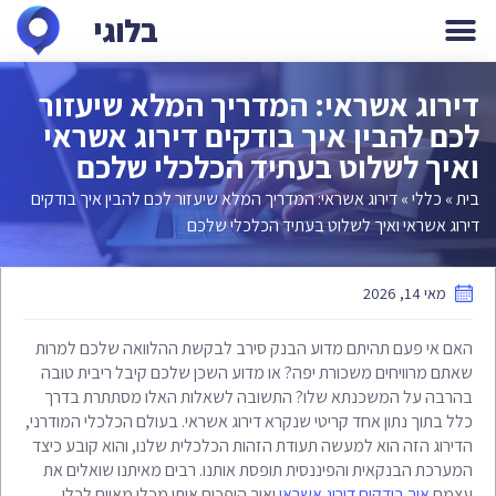
בלוגי
קידום אורגני SEO
קידום ממומן PPC
דירוג אשראי: המדריך המלא שיעזור
לכם להבין איך בודקים דירוג אשראי
ואיך לשלוט בעתיד הכלכלי שלכם
בית
»
כללי
»
דירוג אשראי: המדריך המלא שיעזור לכם להבין איך בודקים
דירוג אשראי ואיך לשלוט בעתיד הכלכלי שלכם
מאי 14, 2026
האם אי פעם תהיתם מדוע הבנק סירב לבקשת ההלוואה שלכם למרות
שאתם מרוויחים משכורת יפה? או מדוע השכן שלכם קיבל ריבית טובה
בהרבה על המשכנתא שלו? התשובה לשאלות האלו מסתתרת בדרך
כלל בתוך נתון אחד קריטי שנקרא דירוג אשראי. בעולם הכלכלי המודרני,
הדירוג הזה הוא למעשה תעודת הזהות הכלכלית שלנו, והוא קובע כיצד
המערכת הבנקאית והפיננסית תופסת אותנו. רבים מאיתנו שואלים את
עצמם
איך בודקים דירוג אשראי
ואיך הופכים אותו מכלי מאיים לכלי