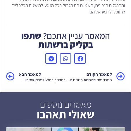
וההרגלים הנכונים, השמיים הם הגבול בכל הנוגע להישגים הכלכליים
שתוכלו להגיע אליהם.
המאמר עניין אתכם?
שתפו
בקליק ברשתות
למאמר הקודם
למאמר הבא
משרד נייד ופתרונות מגורים מתקדמים: המהפכה בעולם הבנייה היבילה
המדריך המלא לשחקן הישראלי: איך לבצע 7XL הפקדה, להוריד את האפליקציה ולשחק כמו מקצוען
מאמרים נוספים
שאולי תאהבו