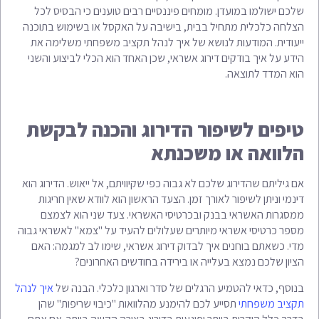
שלכם ישולמו במועדן. מומחים פיננסיים רבים טוענים כי הבסיס לכל
הצלחה כלכלית מתחיל בבית, בישיבה על האקסל או בשימוש בתוכנה
ייעודית. המודעות לנושא של איך לנהל תקציב משפחתי משלימה את
הידע על איך בודקים דירוג אשראי, שכן האחד הוא הכלי לביצוע והשני
הוא המדד לתוצאה.
טיפים לשיפור הדירוג והכנה לבקשת
הלוואה או משכנתא
אם גיליתם שהדירוג שלכם לא גבוה כפי שקיוויתם, אל ייאוש. הדירוג הוא
דינמי וניתן לשיפור לאורך זמן. הצעד הראשון הוא לוודא שאין חריגות
ממסגרות האשראי בבנק ובכרטיסי האשראי. צעד שני הוא לצמצם
מספר כרטיסי אשראי מיותרים שעלולים להעיד על "צמא" לאשראי גבוה
מדי. כשאתם בוחנים איך לבדוק דירוג אשראי, שימו לב למגמה: האם
הציון שלכם נמצא בעלייה או בירידה בחודשים האחרונים?
בנוסף, כדאי להטמיע הרגלים של סדר וארגון כלכלי. הבנה של
איך לנהל
תקציב משפחתי
תסייע לכם להימנע מהלוואות "כיבוי שריפות" שהן