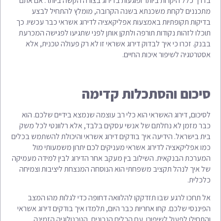
בדרך כלל היקרות ביותר ופוגעות בדירוג בצורה הקשה ביותר. אם אתם
מתכננים לקחת משכנתא בשנה הקרובה, מומלץ להתחיל לבצע
בדיקות תקופתיות באמצעות אפליקאציה לדירוג אשראי כבר עכשיו. כך
תוכלו לזהות נקודות תורפה ולתקן אותן לפני שתגיעו לפגישה המכרעת
בבנק. זכרו כי איך לבדוק דירוג אשראי זו לא רק פעולה טכנית, אלא
אסטרטגיה לשיפור איכות החיים.
סיכום והסתכלות קדימה
לסיכום, דירוג האשראי הוא כלי רב עוצמה שנמצא בידיים שלכם. הוא
כבר מזמן לא נחלתם של אנשי עסקים בלבד, אלא רלוונטי לכל משק
בית בישראל. הידיעה איך בודקים דירוג אשראי והיכולת להשתמש בכלים
כמו אפליקאציה לדירוג אשראי מעניקים לכם יתרון משמעותי מול
המערכת הבנקאית. השילוב בין מעקב אחר הדירוג לבין למידה מעמיקה
של איך לנהל תקציב משפחתי הוא הנוסחה המנצחת ליציבות וצמיחה
כלכלית.
אל תחכו לרגע שבו תזדקקו להלוואה דחופה כדי לגלות מהו המצב
הפיננסי שלכם. קחו אחריות כבר היום, תלמדו איך בודקים דירוג אשראי
והתחילו לפעול לשיפורו. עם הכלים הנכונים, הטכנולוגיה הזמינה